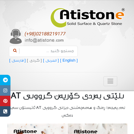
[ English ]
[ العربی ]
[ کردی ]
[ فارسی ]
پلێتی به‌ردی کۆریه‌ن گرووپی AT
له‌م په‌یجه‌دا ڕه‌نگ و هه‌مه‌چه‌شنی دیزانی گرووپی AT ئاتیستۆن سه‌یر
ده‌که‌ن