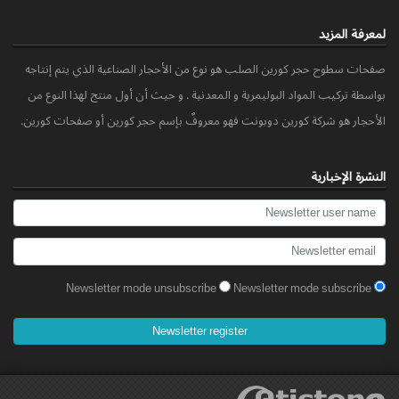
لمعرفة المزید
صفحات سطوح حجر کورین الصلب هو نوع من الأحجار الصناعیة الذي یتم إنتاجه
بواسطة ترکیب المواد البولیمریة و المعدنیة . و حیث أن أول منتج لهذا النوع من
الأحجار هو شرکة کورین دوبونت فهو معروفٌ بإسم حجر کورین أو صفحات کورین.
النشرة الإخباریة
Newsletter mode unsubscribe
Newsletter mode subscribe
Newsletter register