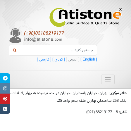
[ English ]
[ العربی ]
[ کردی ]
[ فارسی ]
دفتر مرکزی:
تهران، خیابان پاسداران، خیابان دولت، نرسیده به چهار راه قنات،
پلاک 253 ساختمان بهاران طبقه پنجم واحد 25.
تلفن:
8 – 88219177 (021)