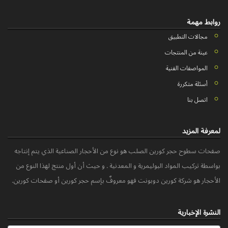
روابط مهمة
مجالات التطبيق
عينة من المنتجات
المواصفات الفنية
أسئلة متكررة
اتصل بنا
لمعرفة المزید
صفحات سطوح حجر کورین الصلب هو نوع من الأحجار الصناعیة الذي یتم إنتاجه
بواسطة ترکیب المواد البولیمریة و المعدنیة . و حیث أن أول منتج لهذا النوع من
الأحجار هو شرکة کورین دوبونت فهو معروفٌ بإسم حجر کورین أو صفحات کورین.
النشرة الإخباریة