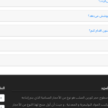
‌گردد؟
 پوشش می‌دهد؟
ون اقدام کنم؟
لمزید
النش
وح حجر کورین الصلب هو نوع من الأحجار الصناعیة الذي یتم إنتاجه
کیب المواد البولیمریة و المعدنیة . و حیث أن أول منتج لهذا النوع من الأحجار