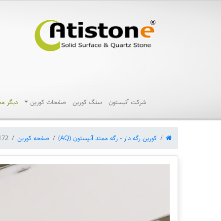
شرکت آتیستون
سنگ کورین
صفحات کورین
دیگر م
کورین رگه دار - رگه ممتد آتیستون (AQ)
صفحه کورین
172