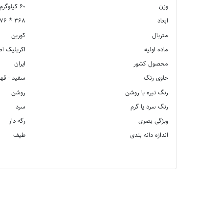
وزن
60 کیلوگرم
ابعاد
368 * 76 * 1.2 سانتی متر
متریال
کورین
ماده اولیه
اکریلیک ا
محصول کشور
ایران
حاوی رنگ
سفید - قهو
رنگ تیره یا روشن
روشن
رنگ سرد یا گرم
سرد
ویژگی بصری
رگه دار
اندازه دانه بندی
طیف