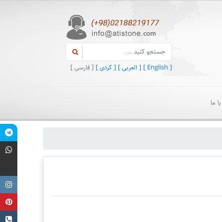
[ English ]
[ العربی ]
[ کردی ]
[ فارسی ]
ا ما