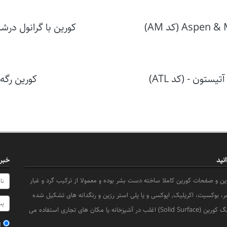
کورین با گرانول درشت آتیستون - s
تون - (کد ATL)
کورین رگه د
نید
خبرن
 و صفحات کورین کاملا ساخته دست بشر بوده و معمولا از ترکیب گرد و غبار
 بوکسیت، اکریلیک, اپوکسی و یا پلی استر رزین و رنگدانه های تشکیل شده
است. سنگ کورین (Solid Surface) اغلب در آشپزخانه یا مکان های تجاری استفاده می
ا