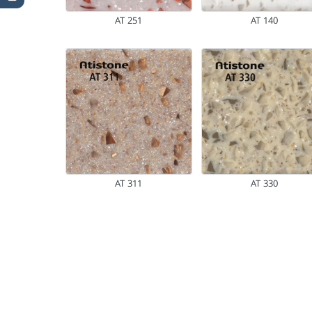
AT 251
AT 140
AT 311
AT 330