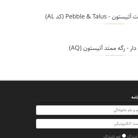
Pebble & Talu (کد AL)
ار - رگه ممتد آتیستون (AQ)
امه
شتراک
لغو اشتراک