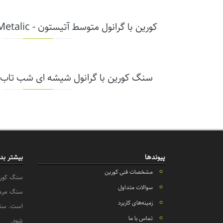
کورین با گرانول متوسط آتیستون - Aspen & Metalic (کد AM)
سنگ کورین با گرانول شیشه ای شب تاب آتیس
پیوندها
بیشتر بدا
مشخصات فنی کورین
سنگ کورین
سوالات متداول
سنگ مرمر،
زمینه‌های کاربرد
تماس با ما
شود.