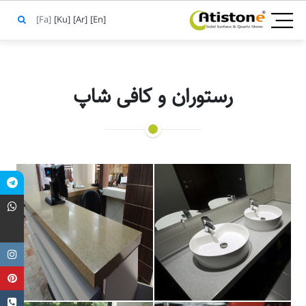
[Fa]
[Ku]
[Ar]
[En]
رستوران و کافی شاپ