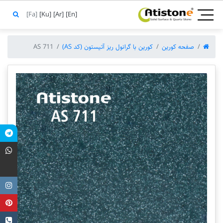
[Fa]
[Ku]
[Ar]
[En]
صفحه کورین
کورین با گرانول ریز آتیستون (کد AS)
AS 711