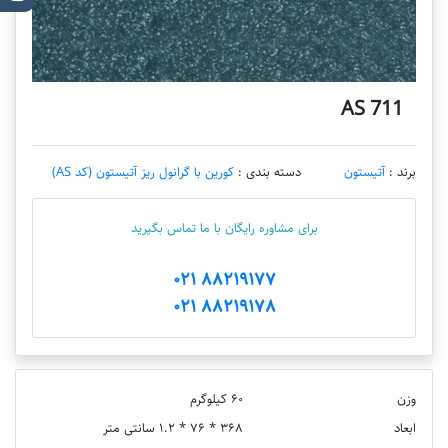
AS 711
برند :
آتیستون
دسته بندی :
کورین با گرانول ریز آتیستون (کد AS)
برای مشاوره رایگان با ما تماس بگیرید
88219177 021
88219178 021
وزن
60 کیلوگرم
ابعاد
368 * 76 * 1.2 سانتی متر