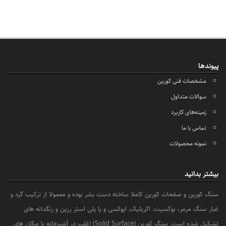
پیوندها
مشخصات فنی کورین
سوالات متداول
زمینه‌های کاربرد
تماس با ما
نمونه محصولات
بیشتر بدانید
سنگ کورین و صفحات کورین کاملا ساخته دست بشر بوده و معمولا از ترکیب گرد و
غبار سنگ مرمر، بوکسیت، اکریلیک, اپوکسی و یا پلی استر رزین و رنگدانه های
تشکیل شده است. سنگ کورین (Solid Surface) اغلب در آشپزخانه یا مکان های