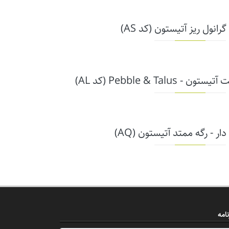
گرانول ریز آتیستون (کد AS)
Pebble & Talu (کد AL)
ار - رگه ممتد آتیستون (AQ)
امه