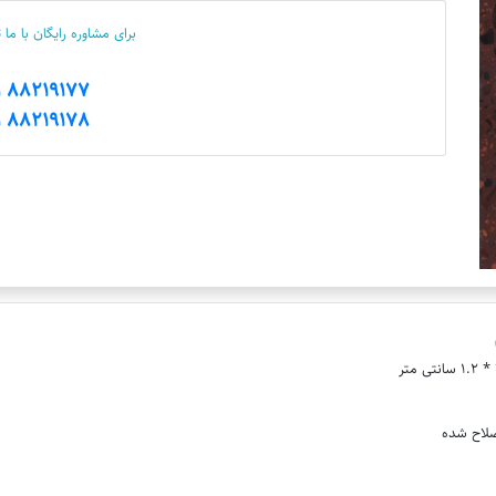
برای مشاوره رایگان با ما
88219177 021
88219178 021
صلاح شده