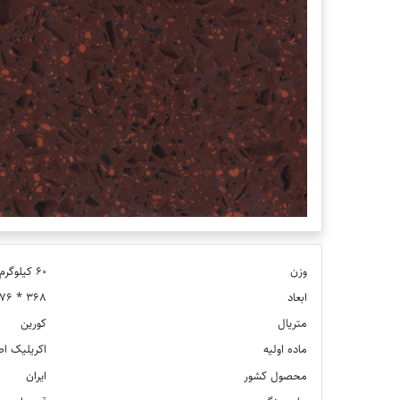
وزن
60 کیلوگرم
ابعاد
368 * 76 * 1.2 سانتی متر
متریال
کورین
ماده اولیه
اکریلیک ا
محصول کشور
ایران