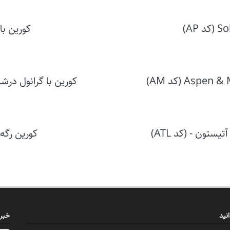
کورین با 
کورین با گرانول درشت آتیستون - s
تون - (کد ATL)
کورین رگه د
نید
خبرن