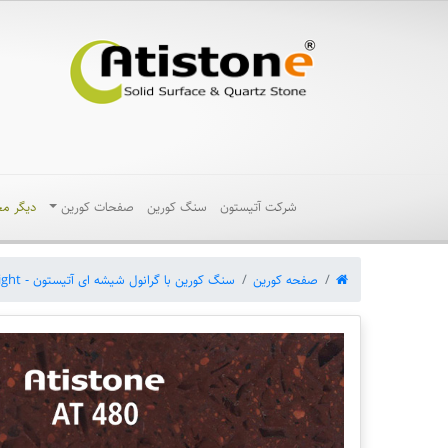
شرکت آتیستون
سنگ کورین
صفحات کورین
دیگر م
صفحه کورین
سنگ کورین با گرانول شیشه ای آتیستون - Tempest Light (کد AT)