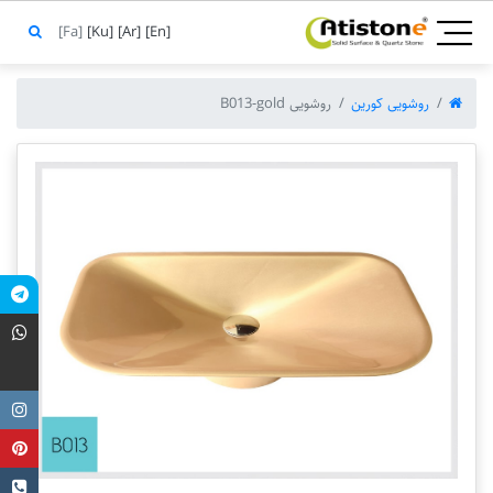
[Fa]
[Ku]
[Ar]
[En]
روشویی کورین
روشویی B013-gold