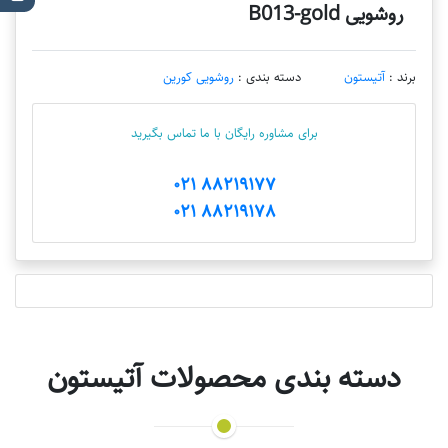
روشویی B013-gold
برند :
آتیستون
دسته بندی :
روشویی کورین
برای مشاوره رایگان با ما تماس بگیرید
88219177 021
88219178 021
دسته بندی محصولات آتیستون