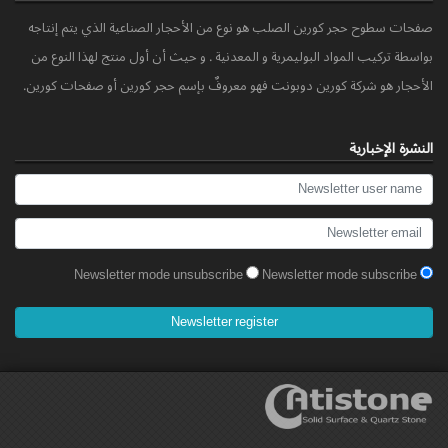
صفحات سطوح حجر کورین الصلب هو نوع من الأحجار الصناعیة الذي یتم إنتاجه
بواسطة ترکیب المواد البولیمریة و المعدنیة . و حیث أن أول منتج لهذا النوع من
الأحجار هو شرکة کورین دوبونت فهو معروفٌ بإسم حجر کورین أو صفحات کورین.
النشرة الإخباریة
Newsletter mode unsubscribe
Newsletter mode subscribe
Newsletter register